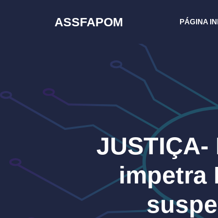
Pular
para
ASSFAPOM
PÁGINA IN
o
conteúdo
JUSTIÇA- P
impetra 
suspe