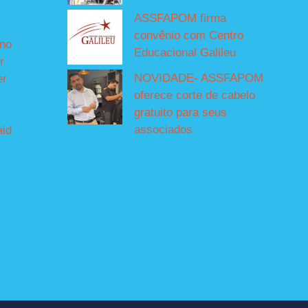
ASSFAPOM firma
convênio com Centro
íno
Educacional Galileu
r
NOVIDADE- ASSFAPOM
er
oferece corte de cabelo
gratuito para seus
associados
aid