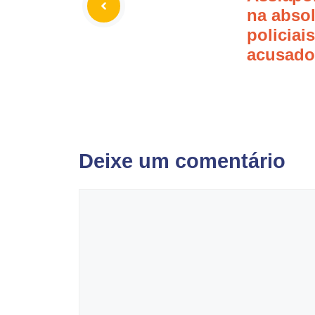
na absol
policiais
acusados
Deixe um comentário
Comentário