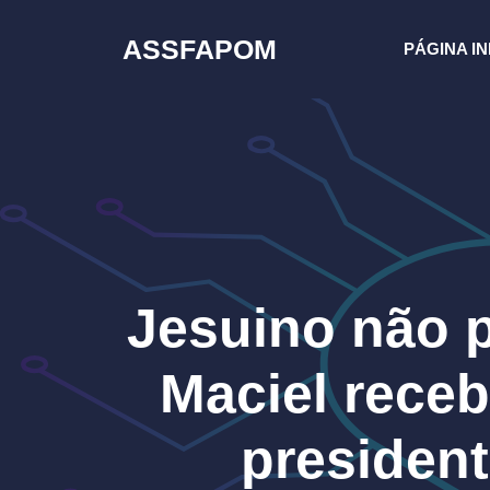
Pular
para
ASSFAPOM
PÁGINA IN
o
conteúdo
Jesuino não p
Maciel receb
presiden