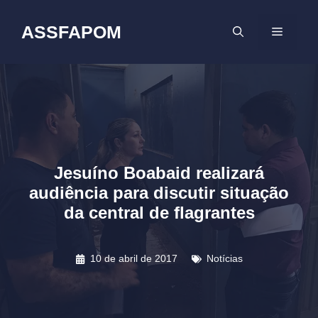
Pular
para
ASSFAPOM
MENU
o
conteúdo
Jesuíno Boabaid realizará
audiência para discutir situação
da central de flagrantes
10 de abril de 2017
Notícias