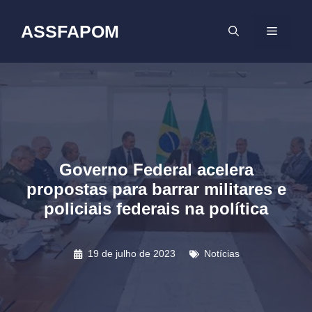
Pular
para
ASSFAPOM
MENU
o
conteúdo
Governo Federal acelera
propostas para barrar militares e
policiais federais na política
19 de julho de 2023
Notícias