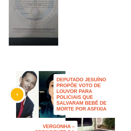
DEPUTADO JESUÍNO
PROPÕE VOTO DE
LOUVOR PARA
POLICIAIS QUE
SALVARAM BEBÊ DE
MORTE POR ASFIXIA
VERGONHA –