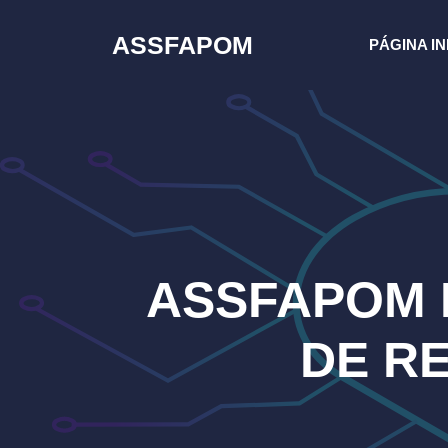
Pular
para
ASSFAPOM
PÁGINA IN
o
conteúdo
ASSFAPOM 
DE R