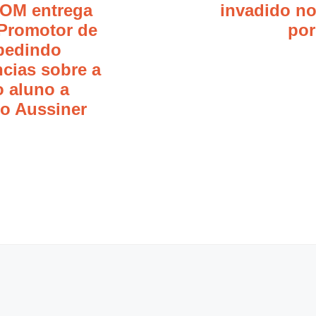
OM entrega
invadido n
 Promotor de
por
 pedindo
cias sobre a
o aluno a
o Aussiner