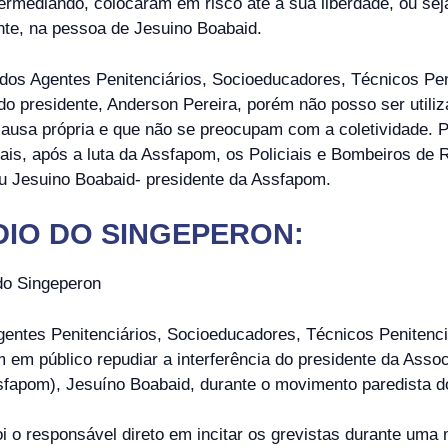
termediando, colocaram em risco até a sua liberdade, ou se
nte, na pessoa de Jesuino Boabaid.
dos Agentes Penitenciários, Socioeducadores, Técnicos Peni
 do presidente, Anderson Pereira, porém não posso ser uti
causa própria e que não se preocupam com a coletividade. P
mais, após a luta da Assfapom, os Policiais e Bombeiros de
zou Jesuino Boabaid- presidente da Assfapom.
DIO DO SINGEPERON:
do Singeperon
entes Penitenciários, Socioeducadores, Técnicos Penitenci
 em público repudiar a interferência do presidente da Assoc
fapom), Jesuíno Boabaid, durante o movimento paredista do
foi o responsável direto em incitar os grevistas durante uma