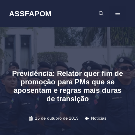
Pular
para
ASSFAPOM
MENU
o
conteúdo
Previdência: Relator quer fim de
promoção para PMs que se
aposentam e regras mais duras
de transição
15 de outubro de 2019
Notícias