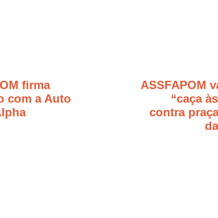
OM firma
ASSFAPOM va
o com a Auto
“caça às
Alpha
contra praç
da