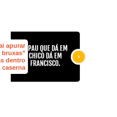
i apurar
 bruxas”
as dentro
 caserna