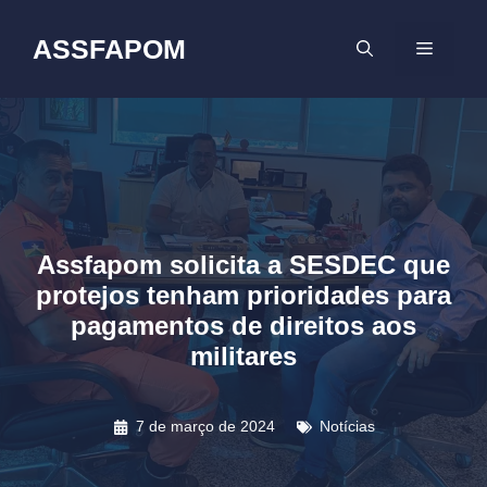
Pular
para
ASSFAPOM
MENU
o
conteúdo
Assfapom solicita a SESDEC que
protejos tenham prioridades para
pagamentos de direitos aos
militares
7 de março de 2024
Notícias