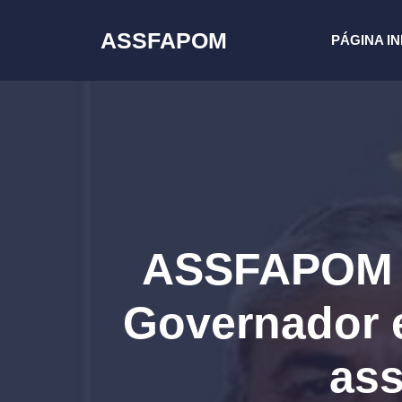
Pular
para
ASSFAPOM
PÁGINA IN
o
conteúdo
ASSFAPOM se
Governador 
ass