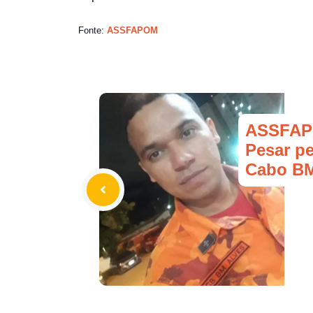
Fonte:
ASSFAPOM
ASSFAP
Pesar pe
Cabo BM