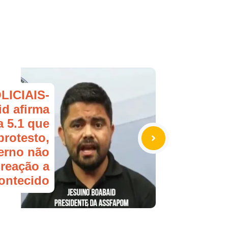
LICIAIS-
d afirma
 5.1 que
protesto,
erno não
reação a
contecido